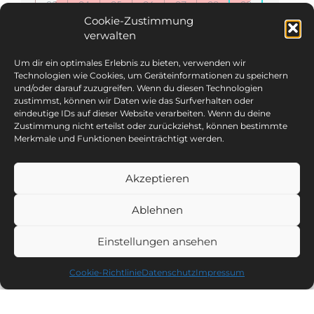
03
04
05
06
07
08
09
Cookie-Zustimmung
verwalten
10
11
12
13
14
15
16
Um dir ein optimales Erlebnis zu bieten, verwenden wir
17
18
19
20
21
22
23
Technologien wie Cookies, um Geräteinformationen zu speichern
und/oder darauf zuzugreifen. Wenn du diesen Technologien
zustimmst, können wir Daten wie das Surfverhalten oder
24
25
26
27
28
29
30
eindeutige IDs auf dieser Website verarbeiten. Wenn du deine
Zustimmung nicht erteilst oder zurückziehst, können bestimmte
31
Merkmale und Funktionen beeinträchtigt werden.
2026
Akzeptieren
SEPTEMBER
Ablehnen
MO
DI
MI
DO
FR
SA
SO
Einstellungen ansehen
01
02
03
04
05
06
Cookie-Richtlinie
Datenschutz
Impressum
07
08
09
10
11
12
13